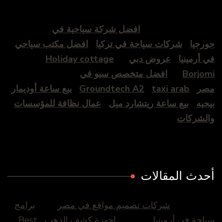
افضل شركة سياحية في
ورجيا
شركات سياحة في تركيا
افضل مكتب سياحي
ي أرمينيا
عروض دبي
Holiday cottage
Borjom
افضل متخصص سيو في
صر
taxi arab
Groundtech A2
بيع ساعة أوديمار
يجيه
بيع ساعة ريتشارد ميل
عمال نظافة للمؤسسات
الشركات
حدث المقالات
شركات تصميم مواقع في مصر
برامج
ياحة في أرمينيا
اجهزة كشف الذهب
Best