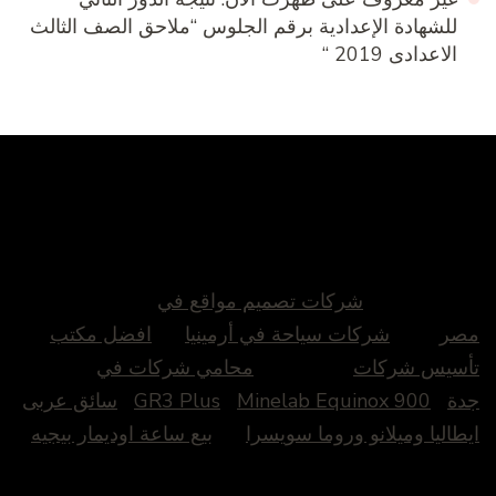
للشهادة الإعدادية برقم الجلوس “ملاحق الصف الثالث
الاعدادى 2019 “
شركات تصميم مواقع في
صر
شركات سياحة في أرمينيا
افضل مكتب
أسيس شركات
محامي شركات في
دة
Minelab Equinox 900
GR3 Plus
سائق عربى
يطاليا وميلانو وروما سويسرا
بيع ساعة اوديمار بيجيه