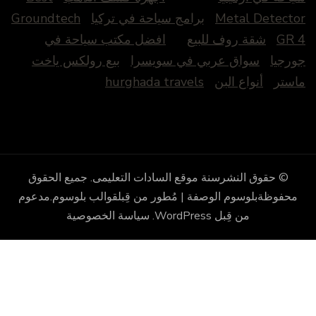
Metal Detecto
برامج سياحة في تركيا
Groundtech
GR 
شقة روف للبيع
افضل مكتب سياحة في
ورجيا
سواق عربي في سويسرا
بيع رولكس ياخت
استر
أنواع البن
hurghada travels
© حقوق النشرسنة
موقع السادات التعليمى
. جميع الحقوق
محفوظة
بلوسوم الوصفة | مُطور من قِبل
قوالب بلوسوم
.مدعوم
من قِبل
WordPress
.
سياسة الخصوصية