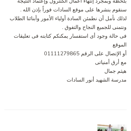
لحظة وبمجرد إنتهاء أعمال الكنترول وإعتماد النتيجة
نقوم بنشرها على موقع السادات فوراً بإذن الله .
ذلك نأمل أن نطمئن السادة أولياء الأمور وأبنائنا الطلاب
نتمنى للجميع النجاح والتفوق .
ى حالة وجود أى استفسار يمكنكم كتابته فى تعليقات
لموقع
 الإتصال على الرقم 01111279865
ع أرق أمنياتى
يثم جمال
درسة الشهيد أنور السادات
لتنقل
ين