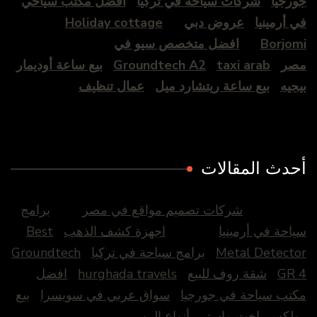
جورجيا
شركات سياحة في تركيا
افضل مكتب سياحي
في أرمينيا
عروض دبي
Holiday cottage
Borjomi
افضل متخصص سيو في
مصر
taxi arab
Groundtech A2
بيع ساعة أوديمار
بيجيه
بيع ساعة ريتشارد ميل
عمال تنظيف
أحدث المقالات
شركات تصميم مواقع في مصر
برامج
سياحة في أرمينيا
اجهزة كشف الذهب
Best
Metal Detector
برامج سياحة في تركيا
Groundtech
GR 4
شقة روف للبيع
hurghada travels
افضل
مكتب سياحة في جورجيا
سواق عربي في سويسرا
بيع
رولكس ياخت ماستر
أنواع البن