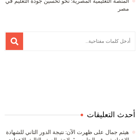
المنصة التعليمية المصرية: نحو تحسين جودة التعليم في
مصر
البحث
عن:
Online Quran Academy
Firewood for Sale Near Me
Ditchit
Barndominium for Sale
أحدث التعليقات
هيثم جمال
على
ظهرت الآن: نتيجة الدور الثاني للشهادة
الإعدادية برقم الجلوس “ملاحق الصف الثالث الاعدادى