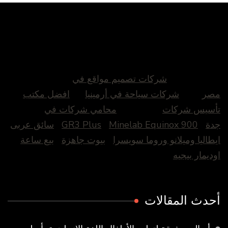
شركات تصميم مواقع في
مصر
شركات سياحة في أرمينيا
افضل مكتب
تأسيس شركات
محامي شركات في
جدة
Minelab Equinox 900
GR3 Plus
سائق عربى
ايطاليا وميلانو وروما سويسرا
بيوت جاهزة
بيع ساعة
اوديمار بيجيه
أحدث المقالات