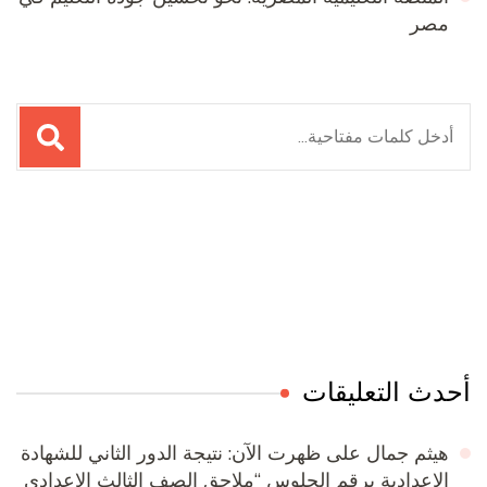
مصر
البحث
عن:
Online Quran Academy
Firewood for Sale Near Me
Ditchit
Barndominium for Sale
أحدث التعليقات
هيثم جمال
على
ظهرت الآن: نتيجة الدور الثاني للشهادة
الإعدادية برقم الجلوس “ملاحق الصف الثالث الاعدادى