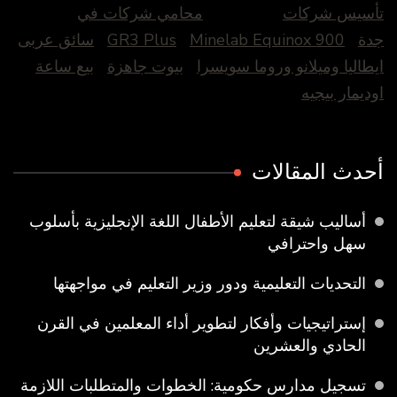
تأسيس شركات
محامي شركات في
جدة
Minelab Equinox 900
GR3 Plus
سائق عربى
ايطاليا وميلانو وروما سويسرا
بيوت جاهزة
بيع ساعة
اوديمار بيجيه
أحدث المقالات
أساليب شيقة لتعليم الأطفال اللغة الإنجليزية بأسلوب
سهل واحترافي
التحديات التعليمية ودور وزير التعليم في مواجهتها
إستراتيجيات وأفكار لتطوير أداء المعلمين في القرن
الحادي والعشرين
تسجيل مدارس حكومية: الخطوات والمتطلبات اللازمة