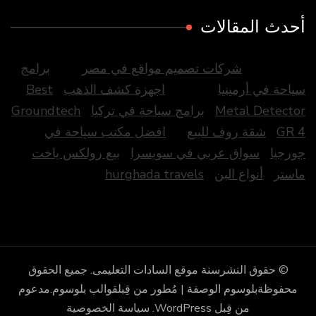
أحدث المقالات
شركات تصميم مواقع في مصر
برامج
سياحة في أرمينيا
اجهزة كشف الذهب
Best
Metal Detector
برامج سياحة في تركيا
Groundtech
GR 4
شقة روف للبيع
افضل مكتب سياحة في
جورجيا
سواق عربي في سويسرا
بيع رولكس ياخت
ماستر
أنواع البن
hurghada travels
© حقوق النشرسنة
موقع السادات التعليمى
. جميع الحقوق
محفوظة
بلوسوم الوصفة | مُطور من قِبل
قوالب بلوسوم
.مدعوم
من قِبل
WordPress
.
سياسة الخصوصية