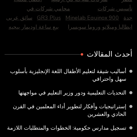
تأسيس شركات
محامي شركات في
جدة
Minelab Equinox 900
GR3 Plus
سائق عربى
ايطاليا وميلانو وروما سويسرا
بيع ساعة اوديمار بيجيه
أحدث المقالات
أساليب شيقة لتعليم الأطفال اللغة الإنجليزية بأسلوب
سهل واحترافي
التحديات التعليمية ودور وزير التعليم في مواجهتها
إستراتيجيات وأفكار لتطوير أداء المعلمين في القرن
الحادي والعشرين
تسجيل مدارس حكومية: الخطوات والمتطلبات اللازمة