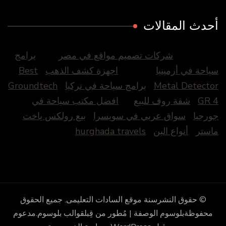
أحدث المقالات
شركات تصميم مواقع في مصر
برامج
سياحة في أرمينيا
اجهزة كشف الذهب
Best
Metal Detector
برامج سياحة في تركيا
Groundtech
GR 4
شقة روف للبيع
افضل مكتب سياحة في
جورجيا
سواق عربي في سويسرا
بيع رولكس ياخت
ماستر
أنواع البن
hurghada travels
© حقوق النشرسنة
موقع السادات التعليمى
. جميع الحقوق
محفوظة
بلوسوم الوصفة | مُطور من قِبل
قوالب بلوسوم
.مدعوم