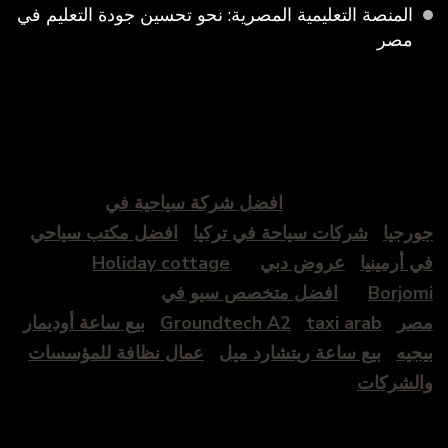
المنصة التعليمية المصرية: نحو تحسين جودة التعليم في
مصر
افضل شركة سياحية في
جورجيا
شركات سياحة في تركيا
افضل مكتب سياحي
في أرمينيا
عروض دبي
Holiday cottage
Borjomi
افضل متخصص سيو في
مصر
taxi arab
Groundtech A2
بيع ساعة أوديمار
بيجيه
بيع ساعة ريتشارد ميل
عمال نظافة للمؤسسات
والشركات