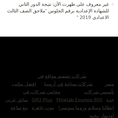
غير معروف
على
ظهرت الآن: نتيجة الدور الثاني
للشهادة الإعدادية برقم الجلوس “ملاحق الصف الثالث
الاعدادى 2019 “
شركات تصميم مواقع في
مصر
شركات سياحة في أرمينيا
افضل مكتب
تأسيس شركات
محامي شركات في
جدة
Minelab Equinox 900
GR3 Plus
سائق عربى
ايطاليا وميلانو وروما سويسرا
بيوت جاهزة
بيع ساعة
اوديمار بيجيه