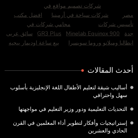
شركات تصميم مواقع في
مصر
شركات سياحة في أرمينيا
افضل مكتب
تأسيس شركات
محامي شركات في
جدة
Minelab Equinox 900
GR3 Plus
سائق عربى
ايطاليا وميلانو وروما سويسرا
بيع ساعة اوديمار بيجيه
أحدث المقالات
أساليب شيقة لتعليم الأطفال اللغة الإنجليزية بأسلوب
سهل واحترافي
التحديات التعليمية ودور وزير التعليم في مواجهتها
إستراتيجيات وأفكار لتطوير أداء المعلمين في القرن
الحادي والعشرين