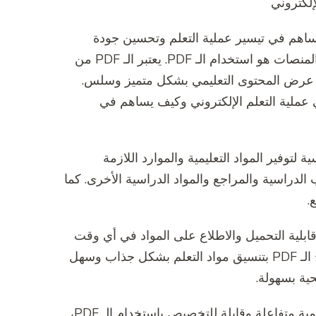
ي تساهم في تيسير عملية التعلم وتحسين جودة
التعليم. ومن بين العناصر الرئيسية التي تساهم في نجاح هذه المنصات هو استخدام الـ PDF. يعتبر الـ PDF من
 عرض المحتوى التعليمي بشكل متميز وسلس.
 المقالة، سنقوم بتسليط الضوء على دور الـ PDF في عملية التعلم الإلكتروني وكيف يساهم في
رونية تعتمد على الـ PDF كوسيلة رئيسية لتوفير المواد التعليمية والموارد اللازمة
الأكاديمية والكتب الدراسية والمراجع والمواد الدراسية الأخرى. كما
 مزايا، منها قابلية التحميل والاطلاع على المواد في أي وقت
ومن أي مكان، وإمكانية طباعة المواد إذا لزم الأمر. كما يسمح الـ PDF بتنسيق مواد التعلم بشكل جذاب وسهل
ية بسهولة.
بالإضافة إلى ذلك، يمكن للمعلمين والمدرسين إنشاء مواد تعليمية متفاعلة وقابلة للتخصيص باستخدام الـ PDF،