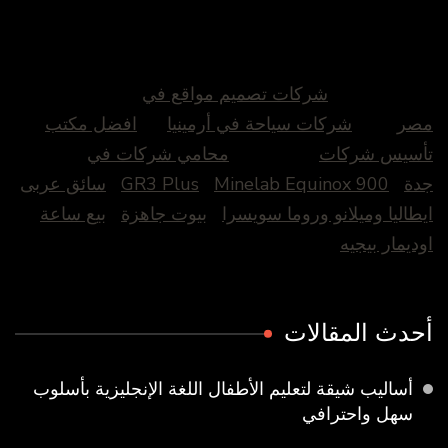
شركات تصميم مواقع في
مصر
شركات سياحة في أرمينيا
افضل مكتب
تأسيس شركات
محامي شركات في
جدة
Minelab Equinox 900
GR3 Plus
سائق عربى
ايطاليا وميلانو وروما سويسرا
بيوت جاهزة
بيع ساعة
اوديمار بيجيه
أحدث المقالات
أساليب شيقة لتعليم الأطفال اللغة الإنجليزية بأسلوب
سهل واحترافي