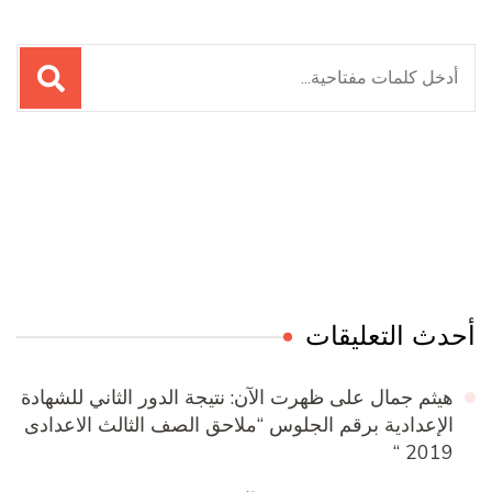
البحث
عن:
Online Quran Academy
Firewood for Sale Near Me
Ditchit
Barndominium for Sale
أحدث التعليقات
هيثم جمال
على
ظهرت الآن: نتيجة الدور الثاني للشهادة
الإعدادية برقم الجلوس “ملاحق الصف الثالث الاعدادى
2019 “