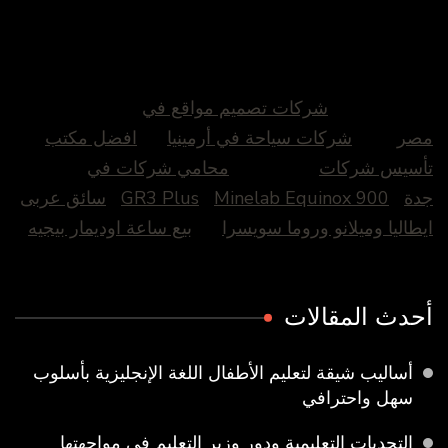
شركات تصميم مواقع في
مصر
شركات سياحة في أرمينيا
افضل مكتب
تأسيس شركات
محامي شركات في
جدة
Minelab Equinox 900
GR3 Plus
سائق عربى
ايطاليا وميلانو وروما سويسرا
بيع ساعة اوديمار بيجيه
أحدث المقالات
أساليب شيقة لتعليم الأطفال اللغة الإنجليزية بأسلوب
سهل واحترافي
التحديات التعليمية ودور وزير التعليم في مواجهتها