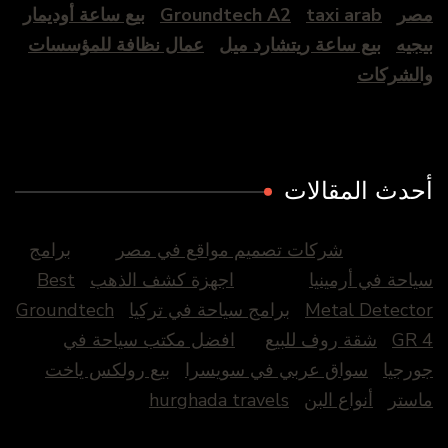
مصر
taxi arab
Groundtech A2
بيع ساعة أوديمار
بيجيه
بيع ساعة ريتشارد ميل
عمال نظافة للمؤسسات
والشركات
أحدث المقالات
شركات تصميم مواقع في مصر
برامج
سياحة في أرمينيا
اجهزة كشف الذهب
Best
Metal Detector
برامج سياحة في تركيا
Groundtech
GR 4
شقة روف للبيع
افضل مكتب سياحة في
جورجيا
سواق عربي في سويسرا
بيع رولكس ياخت
ماستر
أنواع البن
hurghada travels