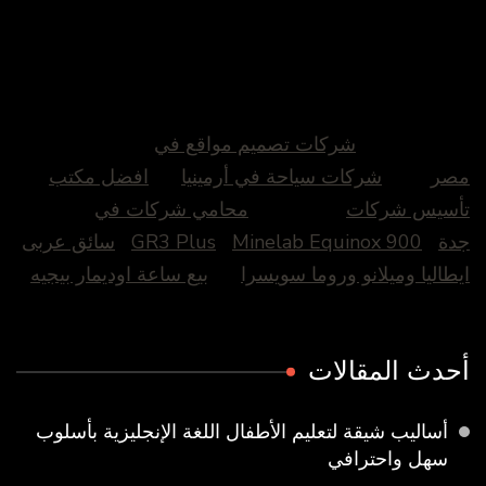
شركات تصميم مواقع في
مصر
شركات سياحة في أرمينيا
افضل مكتب
تأسيس شركات
محامي شركات في
جدة
Minelab Equinox 900
GR3 Plus
سائق عربى
ايطاليا وميلانو وروما سويسرا
بيع ساعة اوديمار بيجيه
أحدث المقالات
أساليب شيقة لتعليم الأطفال اللغة الإنجليزية بأسلوب
سهل واحترافي