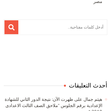
مصر
البحث
عن:
Online Quran Academy
Firewood for Sale Near Me
Ditchit
Barndominium for Sale
أحدث التعليقات
هيثم جمال
على
ظهرت الآن: نتيجة الدور الثاني للشهادة
الإعدادية برقم الجلوس “ملاحق الصف الثالث الاعدادى