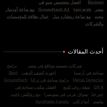
Borjomi
افضل متخصص سيو في
مصر
taxi arab
Groundtech A2
بيع ساعة أوديمار
بيجيه
بيع ساعة ريتشارد ميل
عمال نظافة للمؤسسات
والشركات
أحدث المقالات
شركات تصميم مواقع في مصر
برامج
سياحة في أرمينيا
اجهزة كشف الذهب
Best
Metal Detector
برامج سياحة في تركيا
Groundtech
GR 4
شقة روف للبيع
افضل مكتب سياحة في
جورجيا
سواق عربي في سويسرا
بيع رولكس ياخت
ماستر
أنواع البن
hurghada travels