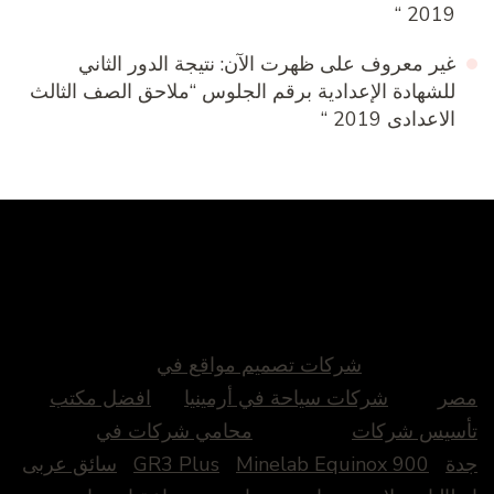
2019 “
غير معروف
على
ظهرت الآن: نتيجة الدور الثاني
للشهادة الإعدادية برقم الجلوس “ملاحق الصف الثالث
الاعدادى 2019 “
شركات تصميم مواقع في
مصر
شركات سياحة في أرمينيا
افضل مكتب
تأسيس شركات
محامي شركات في
جدة
Minelab Equinox 900
GR3 Plus
سائق عربى