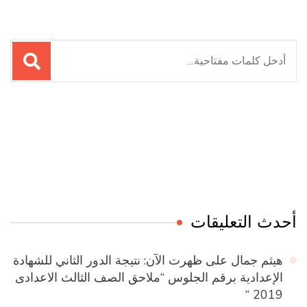
البحث
عن:
Online Quran Academy
Firewood for Sale Near Me
Ditchit
Barndominium for Sale
أحدث التعليقات
هيثم جمال
على
ظهرت الآن: نتيجة الدور الثاني للشهادة
الإعدادية برقم الجلوس “ملاحق الصف الثالث الاعدادى
2019 “