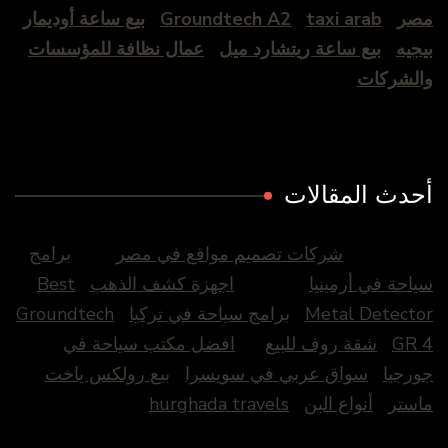
مصر
taxi arab
Groundtech A2
بيع ساعة أوديمار
بيجيه
بيع ساعة ريتشارد ميل
عمال نظافة للمؤسسات
والشركات
أحدث المقالات
شركات تصميم مواقع في مصر
برامج
سياحة في أرمينيا
اجهزة كشف الذهب
Best
Metal Detector
برامج سياحة في تركيا
Groundtech
GR 4
شقة روف للبيع
افضل مكتب سياحة في
جورجيا
سواق عربي في سويسرا
بيع رولكس ياخت
ماستر
أنواع البن
hurghada travels