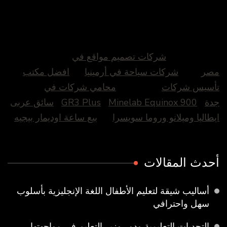
شركات تصميم مواقع في
مصر
شركات سياحة في أرمينيا
افضل مكتب
تأسيس شركات
محامي شركات في
جدة
Minelab Equinox 900
GR3 Plus
سائق عربى
ايطاليا وميلانو وروما سويسرا
بيع ساعة اوديمار بيجيه
أحدث المقالات
أساليب شيقة لتعليم الأطفال اللغة الإنجليزية بأسلوب
سهل واحترافي
التحديات التعليمية ودور وزير التعليم في مواجهتها