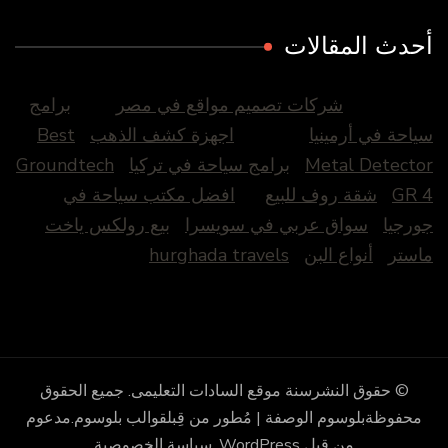
أحدث المقالات
شركات تصميم مواقع في مصر
برامج
سياحة في أرمينيا
اجهزة كشف الذهب
Best
Metal Detector
برامج سياحة في تركيا
Groundtech
GR 4
شقة روف للبيع
افضل مكتب سياحة في
جورجيا
سواق عربي في سويسرا
بيع رولكس ياخت
ماستر
أنواع البن
hurghada travels
© حقوق النشرسنة
موقع السادات التعليمى
. جميع الحقوق
محفوظة
بلوسوم الوصفة | مُطور من قِبل
قوالب بلوسوم
.مدعوم
من قِبل
WordPress
.
سياسة الخصوصية