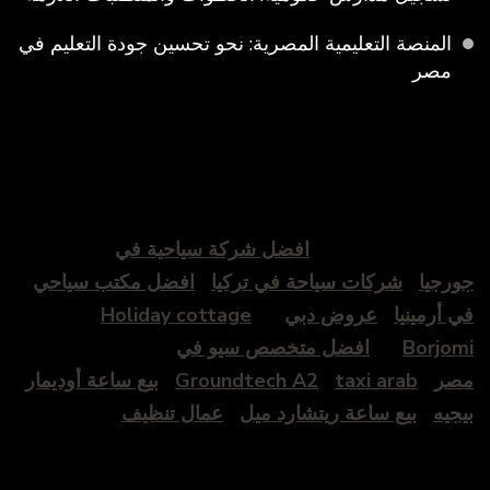
المنصة التعليمية المصرية: نحو تحسين جودة التعليم في
مصر
افضل شركة سياحية في
جورجيا
شركات سياحة في تركيا
افضل مكتب سياحي
في أرمينيا
عروض دبي
Holiday cottage
Borjomi
افضل متخصص سيو في
مصر
taxi arab
Groundtech A2
بيع ساعة أوديمار
بيجيه
بيع ساعة ريتشارد ميل
عمال تنظيف