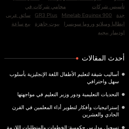
تأسيس شركات
محامي شركات في
جدة
Minelab Equinox 900
GR3 Plus
سائق عربى
ايطاليا وميلانو وروما سويسرا
بيوت جاهزة
بيع ساعة
اوديمار بيجيه
أحدث المقالات
أساليب شيقة لتعليم الأطفال اللغة الإنجليزية بأسلوب
سهل واحترافي
التحديات التعليمية ودور وزير التعليم في مواجهتها
إستراتيجيات وأفكار لتطوير أداء المعلمين في القرن
الحادي والعشرين
تسجيل مدارس حكومية: الخطوات والمتطلبات اللازمة