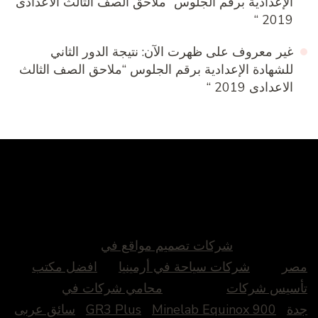
الإعدادية برقم الجلوس “ملاحق الصف الثالث الاعدادى
2019 “
غير معروف
على
ظهرت الآن: نتيجة الدور الثاني
للشهادة الإعدادية برقم الجلوس “ملاحق الصف الثالث
الاعدادى 2019 “
شركات تصميم مواقع في
مصر
شركات سياحة في أرمينيا
افضل مكتب
تأسيس شركات
محامي شركات في
جدة
Minelab Equinox 900
GR3 Plus
سائق عربى