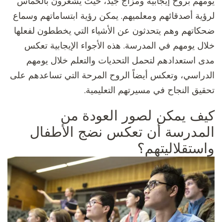
يومهم بروح إيجابية ومزاج جيد، حيث يشعرون بالحماس
لرؤية أصدقائهم ومعلميهم. يمكن رؤية ابتساماتهم وسماع
ضحكاتهم وهم يتحدثون عن الأشياء التي يخططون لفعلها
خلال يومهم في المدرسة. هذه الأجواء الإيجابية تعكس
مدى استعدادهم لتحمل التحديات والتعلم خلال يومهم
الدراسي، وتعكس أيضاً الروح المرحة التي تساعدهم على
تحقيق النجاح في مسيرتهم التعليمية.
كيف يمكن لصور العودة من
المدرسة أن تعكس نضج الأطفال
واستقلاليتهم؟