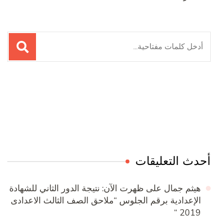
البحث
عن:
Online Quran Academy
Firewood for Sale Near Me
Ditchit
Barndominium for Sale
أحدث التعليقات
هيثم جمال
على
ظهرت الآن: نتيجة الدور الثاني للشهادة
الإعدادية برقم الجلوس “ملاحق الصف الثالث الاعدادى
2019 “