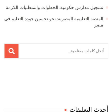
تسجيل مدارس حكومية: الخطوات والمتطلبات اللازمة
المنصة التعليمية المصرية: نحو تحسين جودة التعليم في
مصر
البحث
عن:
Online Quran Academy
Firewood for Sale Near Me
Ditchit
Barndominium for Sale
أحدث التعليقات