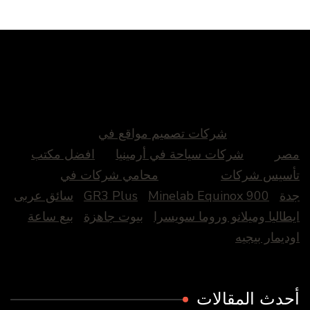
شركات تصميم مواقع في
مصر
شركات سياحة في أرمينيا
افضل مكتب
تأسيس شركات
محامي شركات في
جدة
Minelab Equinox 900
GR3 Plus
سائق عربى
ايطاليا وميلانو وروما سويسرا
بيوت جاهزة
بيع ساعة
اوديمار بيجيه
أحدث المقالات