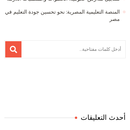
المنصة التعليمية المصرية: نحو تحسين جودة التعليم في
مصر
البحث
عن:
Online Quran Academy
Firewood for Sale Near Me
Ditchit
Barndominium for Sale
أحدث التعليقات