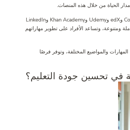
ى مدار الحياة من خلال هذه المنصات.
من بين المنصات الشهيرة للتعليم عبر الإنترنت تشمل Coursera وedX وUdemy وKhan Academy وLinkedIn
ية شاملة ومتنوعة، وتساعد الأفراد على تطوير مهاراتهم
 المهارات والمواضيع المختلفة، وتوفر فرصًا
ة في تحسين جودة التعليم؟