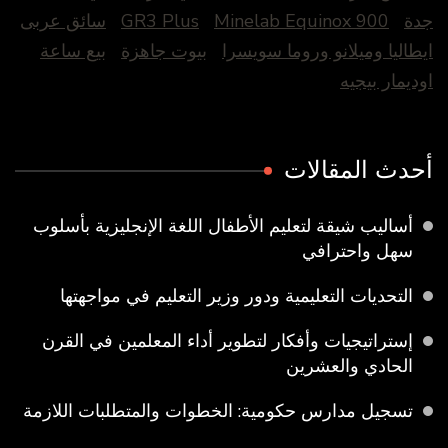
جدة
Minelab Equinox 900
GR3 Plus
سائق عربى
ايطاليا وميلانو وروما سويسرا
بيوت جاهزة
بيع ساعة
اوديمار بيجيه
أحدث المقالات
أساليب شيقة لتعليم الأطفال اللغة الإنجليزية بأسلوب
سهل واحترافي
التحديات التعليمية ودور وزير التعليم في مواجهتها
إستراتيجيات وأفكار لتطوير أداء المعلمين في القرن
الحادي والعشرين
تسجيل مدارس حكومية: الخطوات والمتطلبات اللازمة