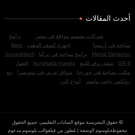
حدث المقالات
شركات تصميم مواقع في مصر
برامج
ياحة في أرمينيا
اجهزة كشف الذهب
Best
Metal Detecto
برامج سياحة في تركيا
Groundtech
GR 
شقة روف للبيع
hurghada travels
افضل
كتب سياحة في جورجيا
سواق عربي في سويسرا
بيع
ولكس ياخت ماستر
أنواع البن
© حقوق النشرسنة
موقع السادات التعليمى
. جميع الحقوق
محفوظة
بلوسوم الوصفة | مُطور من قِبل
قوالب بلوسوم
.مدعوم