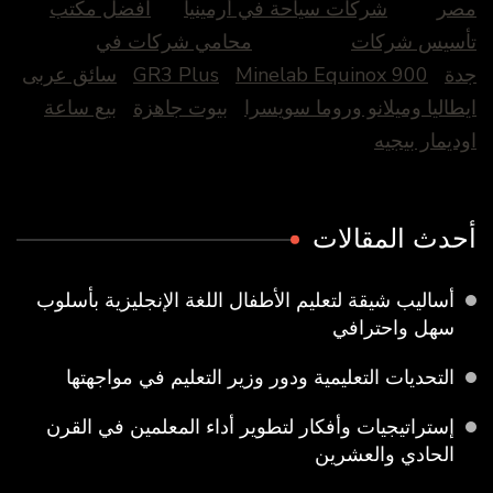
صر
شركات سياحة في أرمينيا
افضل مكتب
أسيس شركات
محامي شركات في
دة
Minelab Equinox 900
GR3 Plus
سائق عربى
يطاليا وميلانو وروما سويسرا
بيوت جاهزة
بيع ساعة
وديمار بيجيه
حدث المقالات
أساليب شيقة لتعليم الأطفال اللغة الإنجليزية بأسلوب
سهل واحترافي
التحديات التعليمية ودور وزير التعليم في مواجهتها
إستراتيجيات وأفكار لتطوير أداء المعلمين في القرن
الحادي والعشرين