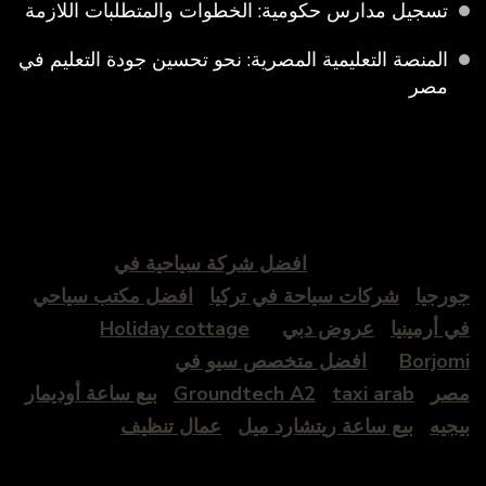
تسجيل مدارس حكومية: الخطوات والمتطلبات اللازمة
المنصة التعليمية المصرية: نحو تحسين جودة التعليم في
مصر
افضل شركة سياحية في
ورجيا
شركات سياحة في تركيا
افضل مكتب سياحي
ي أرمينيا
عروض دبي
Holiday cottage
Borjom
افضل متخصص سيو في
صر
taxi arab
Groundtech A2
بيع ساعة أوديمار
يجيه
بيع ساعة ريتشارد ميل
عمال تنظيف