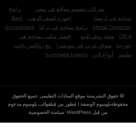
شركات تصميم مواقع في مصر
برامج
ياحة في أرمينيا
اجهزة كشف الذهب
Best
Metal Detecto
برامج سياحة في تركيا
Groundtech
GR 
شقة روف للبيع
افضل مكتب سياحة في
ورجيا
سواق عربي في سويسرا
بيع رولكس ياخت
استر
أنواع البن
hurghada travels
© حقوق النشرسنة
موقع السادات التعليمى
. جميع الحقوق
محفوظة
بلوسوم الوصفة | مُطور من قِبل
قوالب بلوسوم
.مدعوم
من قِبل
WordPress
.
سياسة الخصوصية