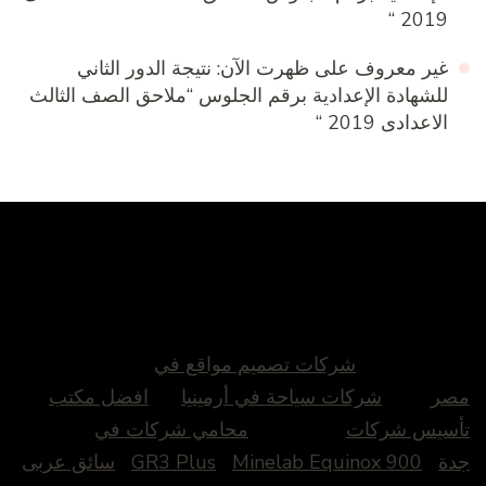
2019 “
غير معروف
على
ظهرت الآن: نتيجة الدور الثاني
للشهادة الإعدادية برقم الجلوس “ملاحق الصف الثالث
الاعدادى 2019 “
شركات تصميم مواقع في
صر
شركات سياحة في أرمينيا
افضل مكتب
أسيس شركات
محامي شركات في
دة
Minelab Equinox 900
GR3 Plus
سائق عربى