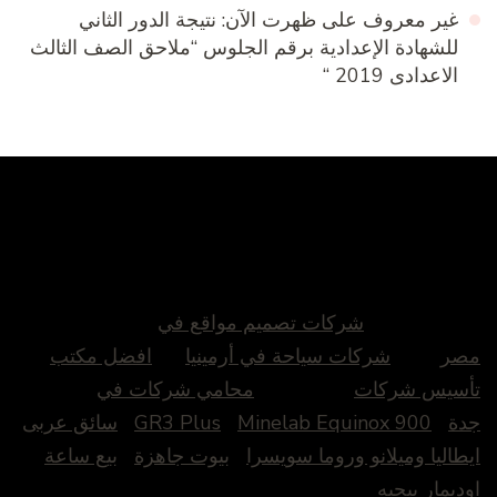
غير معروف
على
ظهرت الآن: نتيجة الدور الثاني
للشهادة الإعدادية برقم الجلوس “ملاحق الصف الثالث
الاعدادى 2019 “
شركات تصميم مواقع في
مصر
شركات سياحة في أرمينيا
افضل مكتب
تأسيس شركات
محامي شركات في
جدة
Minelab Equinox 900
GR3 Plus
سائق عربى
ايطاليا وميلانو وروما سويسرا
بيوت جاهزة
بيع ساعة
اوديمار بيجيه