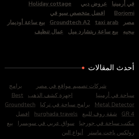
في أرمينيا
عروض دبي
Holiday cottage
Borjomi
افضل متخصص سيو في
مصر
taxi arab
Groundtech A2
بيع ساعة أوديمار
بيجيه
بيع ساعة ريتشارد ميل
عمال تنظيف
أحدث المقالات
شركات تصميم مواقع في مصر
برامج
سياحة في أرمينيا
اجهزة كشف الذهب
Best
Metal Detector
برامج سياحة في تركيا
Groundtech
GR 4
شقة روف للبيع
hurghada travels
افضل
مكتب سياحة في جورجيا
سواق عربي في سويسرا
بيع
رولكس ياخت ماستر
أنواع البن