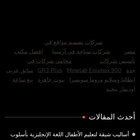
شركات تصميم مواقع في
مصر
شركات سياحة في أرمينيا
افضل مكتب
تأسيس شركات
محامي شركات في
جدة
Minelab Equinox 900
GR3 Plus
سائق عربى
ايطاليا وميلانو وروما سويسرا
بيوت جاهزة
بيع ساعة
اوديمار بيجيه
أحدث المقالات
أساليب شيقة لتعليم الأطفال اللغة الإنجليزية بأسلوب