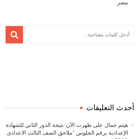
مصر
البحث
عن:
Online Quran Academy
Firewood for Sale Near Me
Ditchit
Barndominium for Sale
أحدث التعليقات
هيثم جمال
على
ظهرت الآن: نتيجة الدور الثاني للشهادة
الإعدادية برقم الجلوس “ملاحق الصف الثالث الاعدادى