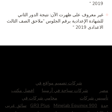
2019 “
غير معروف
على
ظهرت الآن: نتيجة الدور الثاني
للشهادة الإعدادية برقم الجلوس “ملاحق الصف الثالث
الاعدادى 2019 “
شركات تصميم مواقع في
مصر
شركات سياحة في أرمينيا
افضل مكتب
تأسيس شركات
محامي شركات في
جدة
Minelab Equinox 900
GR3 Plus
سائق عربى