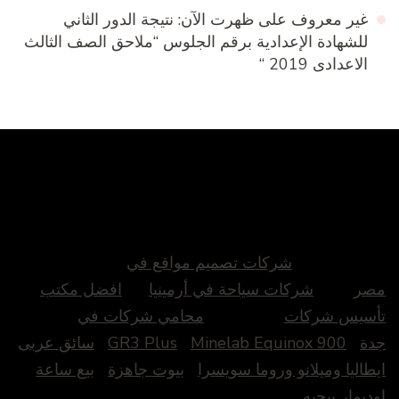
غير معروف
على
ظهرت الآن: نتيجة الدور الثاني
للشهادة الإعدادية برقم الجلوس “ملاحق الصف الثالث
الاعدادى 2019 “
شركات تصميم مواقع في
مصر
شركات سياحة في أرمينيا
افضل مكتب
تأسيس شركات
محامي شركات في
جدة
Minelab Equinox 900
GR3 Plus
سائق عربى
ايطاليا وميلانو وروما سويسرا
بيوت جاهزة
بيع ساعة
اوديمار بيجيه