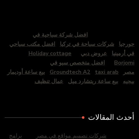
افضل شركة سياحية في
جورجيا
شركات سياحة في تركيا
افضل مكتب سياحي
في أرمينيا
عروض دبي
Holiday cottage
Borjomi
افضل متخصص سيو في
مصر
taxi arab
Groundtech A2
بيع ساعة أوديمار
بيجيه
بيع ساعة ريتشارد ميل
عمال تنظيف
أحدث المقالات
شركات تصميم مواقع في مصر
برامج