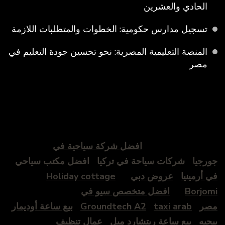
الحادي والعشرين
تسجيل مدارس حكومية: الخطوات والمتطلبات اللازمة
المنصة التعليمية المصرية: نحو تحسين جودة التعليم في
مصر
افضل شركة سياحية في
جورجيا
شركات سياحة في تركيا
افضل مكتب سياحي
في أرمينيا
عروض دبي
Holiday cottage
Borjomi
افضل متخصص سيو في
مصر
taxi arab
Groundtech A2
بيع ساعة أوديمار
بيجيه
بيع ساعة ريتشارد ميل
عمال تنظيف