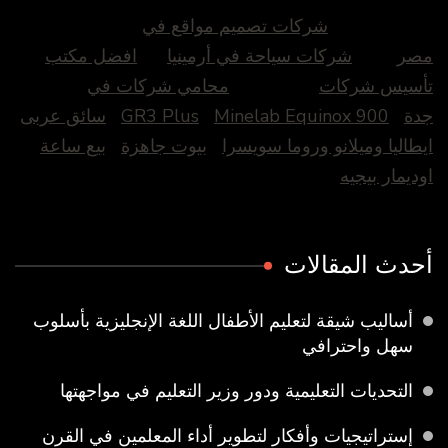
شركات تصميم مواقع في
مصر
شركات سياحة في أرمينيا
افضل مكتب
تأسيس شركات
محامي شركات في
جدة
Minelab Equinox 900
GR3 Plus
سائق عربى
ايطاليا وميلانو وروما سويسرا
بيوت جاهزة
بيع ساعة
اوديمار بيجيه
أحدث المقالات
أساليب شيقة لتعليم الأطفال اللغة الإنجليزية بأسلوب
سهل واحترافي
التحديات التعليمية ودور وزير التعليم في مواجهتها
إستراتيجيات وأفكار لتطوير أداء المعلمين في القرن