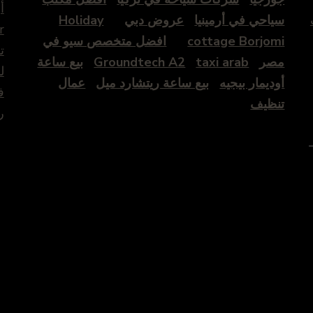
أ
سياحي في أرمينيا
عروض دبي
Holiday
r
cottage Borjomi
افضل متخصص سيو في
ت
مصر
taxi arab
Groundtech A2
بيع ساعة
ل
أوديمار بيجيه
بيع ساعة ريتشارد ميل
عمال
ف
تنظيف
ر