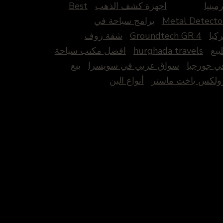
رمينيا
اجهزة كشف الذهب
Best
Metal Detecto
برامج سياحة في
ركيا
Groundtech GR 4
شقة روف
لبيع
hurghada travels
افضل مكتب سياحة
ي جورجيا
سواق عربي في سويسرا
بيع
ولكس ياخت ماستر
أنواع البن