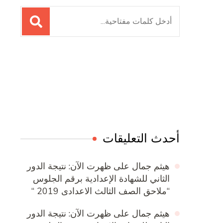
البحث
عن:
Online Quran Academy
Firewood for Sale Near Me
Ditchit
Barndominium for Sale
أحدث التعليقات
هيثم جمال
على
ظهرت الآن: نتيجة الدور
الثاني للشهادة الإعدادية برقم الجلوس
“ملاحق الصف الثالث الاعدادى 2019 “
هيثم جمال
على
ظهرت الآن: نتيجة الدور