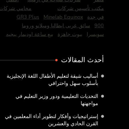
مكتب تأسيس شركات
محامي شركات
في جدة
Minelab Equinox
GR3 Plus
900
سائق عربى ايطاليا وميلانو وروما
سويسرا
بيوت جاهزة
بيع ساعة اوديمار بيجيه
أحدث المقالات
أساليب شيقة لتعليم الأطفال اللغة الإنجليزية
بأسلوب سهل واحترافي
التحديات التعليمية ودور وزير التعليم في
مواجهتها
إستراتيجيات وأفكار لتطوير أداء المعلمين في
القرن الحادي والعشرين