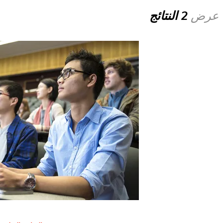
عرض
2 النتائج