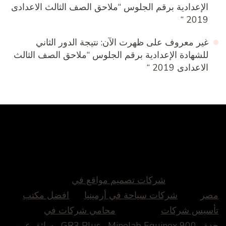
الإعدادية برقم الجلوس “ملاحق الصف الثالث الاعدادى
2019 “
غير معروف
على
ظهرت الآن: نتيجة الدور الثاني
للشهادة الإعدادية برقم الجلوس “ملاحق الصف الثالث
الاعدادى 2019 “
شركات تصميم مواقع في
مصر
شركات سياحة في أرمينيا
افضل مكتب
تأسيس شركات
محامي شركات في
جدة
Minelab Equinox 900
GR3 Plus
سائق عربى