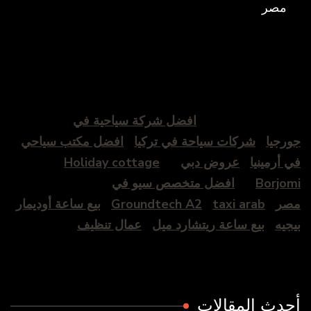
مصر
افضل شركة سياحية في
جورجيا
شركات سياحة في تركيا
افضل مكتب سياحي
في أرمينيا
عروض دبي
Holiday cottage
Borjomi
افضل متخصص سيو في
مصر
taxi arab
Groundtech A2
بيع ساعة أوديمار
بيجيه
بيع ساعة ريتشارد ميل
عمال تنظيف
أحدث المقالات