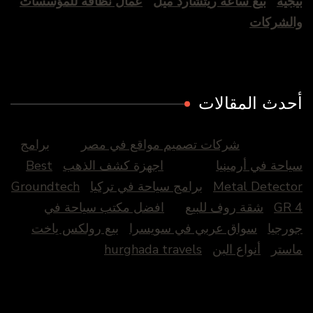
بيجيه
بيع ساعة ريتشارد ميل
عمال نظافة للمؤسسات
والشركات
أحدث المقالات
شركات تصميم مواقع في مصر
برامج
سياحة في أرمينيا
اجهزة كشف الذهب
Best
Metal Detector
برامج سياحة في تركيا
Groundtech
GR 4
شقة روف للبيع
افضل مكتب سياحة في
جورجيا
سواق عربي في سويسرا
بيع رولكس ياخت
ماستر
أنواع البن
hurghada travels