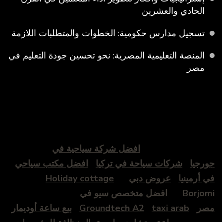
الحادي والعشرين
تسجيل مدارس حكومية: الخطوات والمتطلبات اللازمة
المنصة التعليمية المصرية: نحو تحسين جودة التعليم في
مصر
افضل شركة سياحية في
جورجيا
شركات سياحة في تركيا
افضل مكتب سياحي
في أرمينيا
عروض دبي
Holiday cottage
Borjomi
افضل متخصص سيو في
مصر
taxi arab
Groundtech A2
بيع ساعة أوديمار