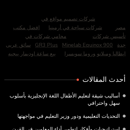
شركات تصميم مواقع في
مصر
شركات سياحة في أرمينيا
افضل مكتب
تأسيس شركات
محامي شركات في
جدة
Minelab Equinox 900
GR3 Plus
سائق عربى
ايطاليا وميلانو وروما سويسرا
بيع ساعة اوديمار بيجيه
أحدث المقالات
أساليب شيقة لتعليم الأطفال اللغة الإنجليزية بأسلوب
سهل واحترافي
التحديات التعليمية ودور وزير التعليم في مواجهتها
إستراتيجيات وأفكار لتطوير أداء المعلمين في القرن