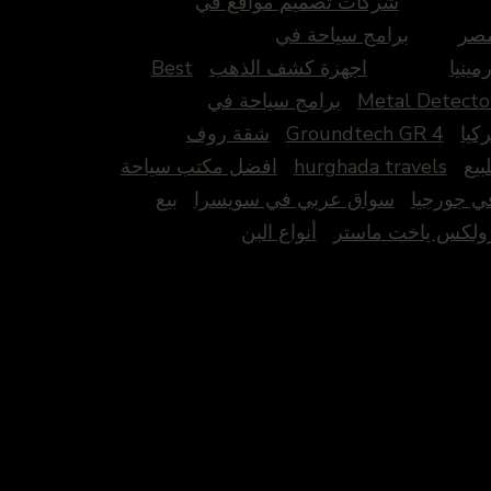
شركات تصميم مواقع في
صر
برامج سياحة في
رمينيا
اجهزة كشف الذهب
Best
Metal Detecto
برامج سياحة في
ركيا
Groundtech GR 4
شقة روف
لبيع
hurghada travels
افضل مكتب سياحة
ي جورجيا
سواق عربي في سويسرا
بيع
ولكس ياخت ماستر
أنواع البن