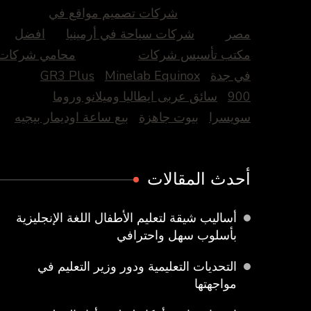
شركات تصميم مواقع في
مصر
شركات سياحة في أرمينيا
افضل
مكتب تأسيس شركات
محامي شركات
في جدة
Minelab Equinox
GR3 Plus
900
سائق عربى ايطاليا وميلانو وروما
سويسرا
بيوت جاهزة
بيع ساعة اوديمار بيجيه
أحدث المقالات
أساليب شيقة لتعليم الأطفال اللغة الإنجليزية
بأسلوب سهل واحترافي
التحديات التعليمية ودور وزير التعليم في
مواجهتها