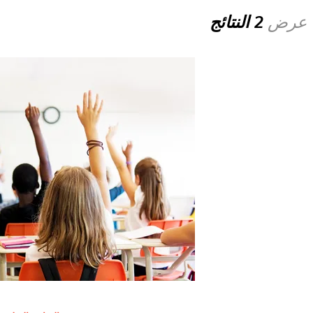
عرض
2 النتائج