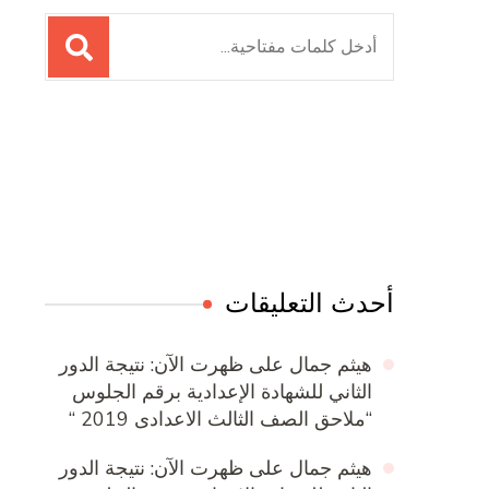
البحث
عن:
Online Quran Academy
Firewood for Sale Near Me
Ditchit
Barndominium for Sale
أحدث التعليقات
هيثم جمال
على
ظهرت الآن: نتيجة الدور
الثاني للشهادة الإعدادية برقم الجلوس
“ملاحق الصف الثالث الاعدادى 2019 “
هيثم جمال
على
ظهرت الآن: نتيجة الدور