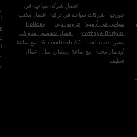
افضل شركة سياحية في
م
جورجيا
شركات سياحة في تركيا
افضل مكتب
أ
سياحي في أرمينيا
عروض دبي
Holiday
r
cottage Borjomi
افضل متخصص سيو في
ت
مصر
taxi arab
Groundtech A2
بيع ساعة
ل
أوديمار بيجيه
بيع ساعة ريتشارد ميل
عمال
ف
تنظيف
ر