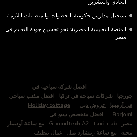
الحادي والعشرين
تسجيل مدارس حكومية: الخطوات والمتطلبات اللازمة
المنصة التعليمية المصرية: نحو تحسين جودة التعليم في
مصر
افضل شركة سياحية في
جورجيا
شركات سياحة في تركيا
افضل مكتب سياحي
في أرمينيا
عروض دبي
Holiday cottage
Borjomi
افضل متخصص سيو في
مصر
taxi arab
Groundtech A2
بيع ساعة أوديمار
بيجيه
بيع ساعة ريتشارد ميل
عمال تنظيف