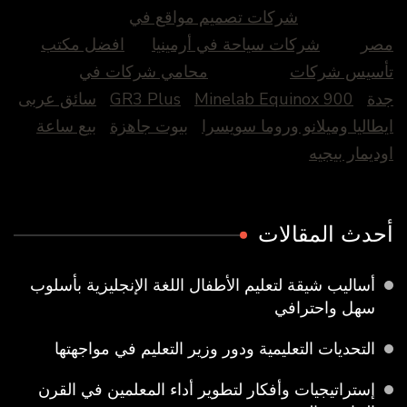
شركات تصميم مواقع في
مصر
شركات سياحة في أرمينيا
افضل مكتب
تأسيس شركات
محامي شركات في
جدة
Minelab Equinox 900
GR3 Plus
سائق عربى
ايطاليا وميلانو وروما سويسرا
بيوت جاهزة
بيع ساعة
اوديمار بيجيه
أحدث المقالات
أساليب شيقة لتعليم الأطفال اللغة الإنجليزية بأسلوب
سهل واحترافي
التحديات التعليمية ودور وزير التعليم في مواجهتها
إستراتيجيات وأفكار لتطوير أداء المعلمين في القرن