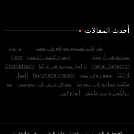
أحدث المقالات
شركات تصميم مواقع في مصر
برامج
سياحة في أرمينيا
اجهزة كشف الذهب
Best
Metal Detector
برامج سياحة في تركيا
Groundtech
GR 4
شقة روف للبيع
hurghada travels
افضل
مكتب سياحة في جورجيا
سواق عربي في سويسرا
بيع
رولكس ياخت ماستر
أنواع البن
© حقوق النشرسنة
موقع السادات التعليمى
. جميع الحقوق