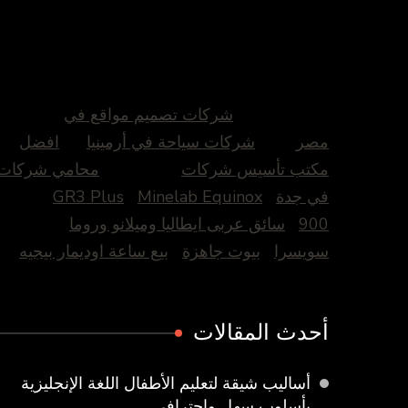
شركات تصميم مواقع في
مصر
شركات سياحة في أرمينيا
افضل
مكتب تأسيس شركات
محامي شركات
في جدة
Minelab Equinox
GR3 Plus
900
سائق عربى ايطاليا وميلانو وروما
سويسرا
بيوت جاهزة
بيع ساعة اوديمار بيجيه
أحدث المقالات
أساليب شيقة لتعليم الأطفال اللغة الإنجليزية
بأسلوب سهل واحترافي