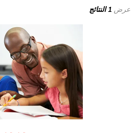
عرض
1 النتائج