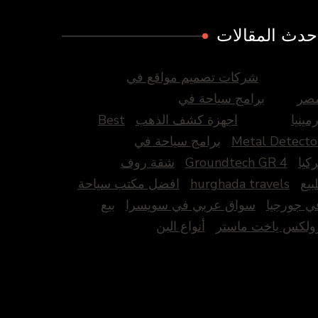
حدث المقالات
شركات تصميم مواقع في
صر
برامج سياحة في
رمينيا
اجهزة كشف الذهب
Best
Metal Detecto
برامج سياحة في
ركيا
Groundtech GR 4
شقة روف
لبيع
hurghada travels
افضل مكتب سياحة
ي جورجيا
سواق عربي في سويسرا
بيع
ولكس ياخت ماستر
أنواع البن