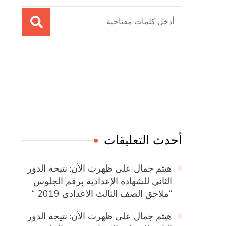
البحث
عن:
Online Quran Academy
Firewood for Sale Near Me
Ditchit
Barndominium for Sale
أحدث التعليقات
هيثم جمال
على
ظهرت الآن: نتيجة الدور
الثاني للشهادة الإعدادية برقم الجلوس
“ملاحق الصف الثالث الاعدادى 2019 “
هيثم جمال
على
ظهرت الآن: نتيجة الدور