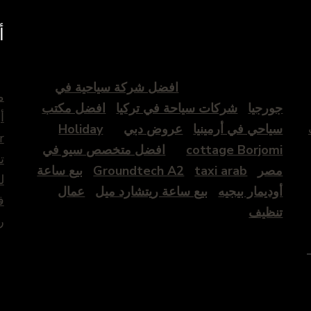
أ
افضل شركة سياحية في
م
جورجيا
شركات سياحة في تركيا
افضل مكتب
أ
سياحي في أرمينيا
عروض دبي
Holiday
r
cottage Borjomi
افضل متخصص سيو في
ت
مصر
taxi arab
Groundtech A2
بيع ساعة
ل
أوديمار بيجيه
بيع ساعة ريتشارد ميل
عمال
ف
تنظيف
ر