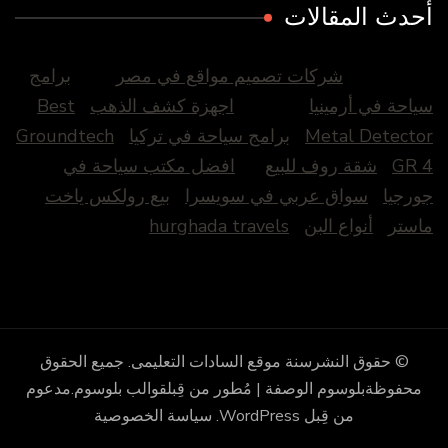
أحدث المقالات
شركات تصميم مواقع في مصر
برامج
سياحة في أرمينيا
اجهزة كشف الذهب
Best
Metal Detector
برامج سياحة في تركيا
Groundtech
GR 4
شقة روف للبيع
افضل مكتب سياحة في
جورجيا
سواق عربي في سويسرا
بيع رولكس ياخت
ماستر
أنواع البن
hurghada travels
© حقوق النشرسنة
موقع السادات التعليمى
. جميع الحقوق
محفوظة
بلوسوم الوصفة | مُطور من قِبل
قوالب بلوسوم
.مدعوم
من قِبل
WordPress
.
سياسة الخصوصية