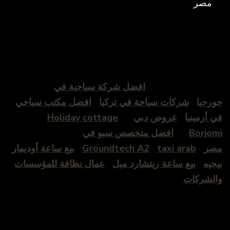
مصر
افضل شركة سياحية في
جورجيا
شركات سياحة في تركيا
افضل مكتب سياحي
في أرمينيا
عروض دبي
Holiday cottage
Borjomi
افضل متخصص سيو في
مصر
taxi arab
Groundtech A2
بيع ساعة أوديمار
بيجيه
بيع ساعة ريتشارد ميل
عمال نظافة للمؤسسات
والشركات