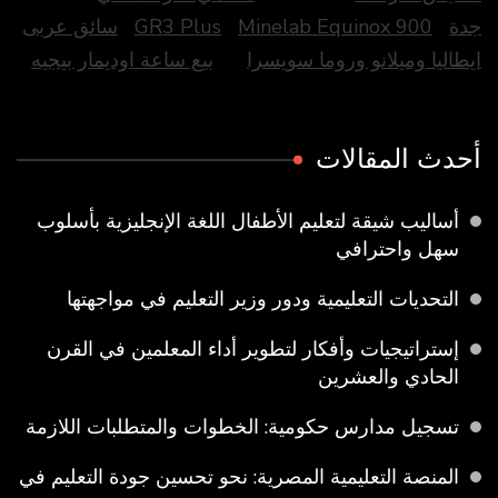
جدة
Minelab Equinox 900
GR3 Plus
سائق عربى
ايطاليا وميلانو وروما سويسرا
بيع ساعة اوديمار بيجيه
أحدث المقالات
أساليب شيقة لتعليم الأطفال اللغة الإنجليزية بأسلوب
سهل واحترافي
التحديات التعليمية ودور وزير التعليم في مواجهتها
إستراتيجيات وأفكار لتطوير أداء المعلمين في القرن
الحادي والعشرين
تسجيل مدارس حكومية: الخطوات والمتطلبات اللازمة
المنصة التعليمية المصرية: نحو تحسين جودة التعليم في