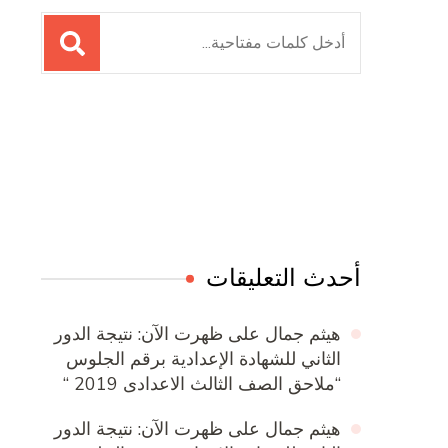
البحث
عن:
Online Quran Academy
Firewood for Sale Near Me
Ditchit
Barndominium for Sale
أحدث التعليقات
هيثم جمال
على
ظهرت الآن: نتيجة الدور
الثاني للشهادة الإعدادية برقم الجلوس
“ملاحق الصف الثالث الاعدادى 2019 “
هيثم جمال
على
ظهرت الآن: نتيجة الدور