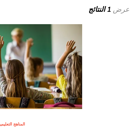
عرض
1 النتائج
المناهج التعليمي