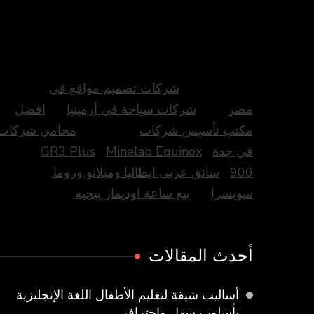
شركات تصميم مواقع في
مصر
شركات سياحة في أرمينيا
افضل
مكتب تأسيس شركات
محامي شركات
في جدة
Minelab Equinox
GR3 Plus
900
سائق عربى ايطاليا وميلانو وروما
سويسرا
بيع ساعة اوديمار بيجيه
أحدث المقالات
أساليب شيقة لتعليم الأطفال اللغة الإنجليزية
بأسلوب سهل واحترافي