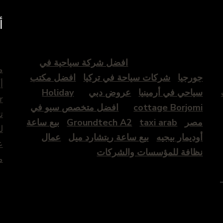
أ
افضل شركة سياحية في
م
جورجيا
شركات سياحة في تركيا
افضل مكتب
أ
سياحي في أرمينيا
عروض دبي
Holiday
r
cottage Borjomi
افضل متخصص سيو في
ت
مصر
taxi arab
Groundtech A2
بيع ساعة
ل
أوديمار بيجيه
بيع ساعة ريتشارد ميل
عمال
ع
نظافة للمؤسسات والشركات
م