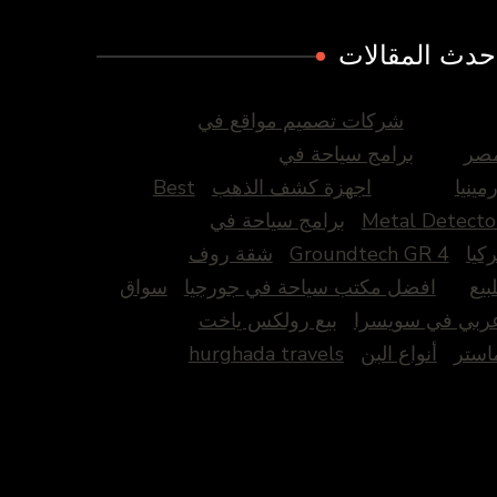
حدث المقالات
شركات تصميم مواقع في
صر
برامج سياحة في
رمينيا
اجهزة كشف الذهب
Best
Metal Detecto
برامج سياحة في
ركيا
Groundtech GR 4
شقة روف
لبيع
افضل مكتب سياحة في جورجيا
سواق
ربي في سويسرا
بيع رولكس ياخت
استر
أنواع البن
hurghada travels