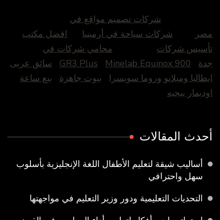
شركات تصميم مواقع في
مصر
شركات سياحة في أرمينيا
افضل مكتب
تأسيس شركات
محامي شركات في
جدة
Minelab Equinox 900
GR3 Plus
سائق عربى
ايطاليا وميلانو وروما سويسرا
بيوت جاهزة
بيع ساعة
اوديمار بيجيه
أحدث المقالات
أساليب شيقة لتعليم الأطفال اللغة الإنجليزية بأسلوب
سهل واحترافي
التحديات التعليمية ودور وزير التعليم في مواجهتها