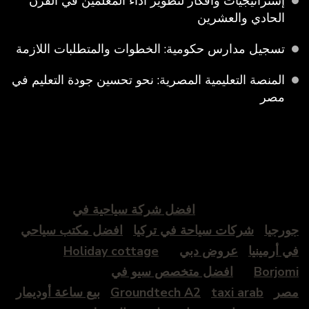
إستراتيجيات وأفكار لتطوير أداء المعلمين في القرن
الحادي والعشرين
تسجيل مدارس حكومية: الخطوات والمتطلبات اللازمة
المنصة التعليمية المصرية: نحو تحسين جودة التعليم في
مصر
افضل شركة سياحية في
جورجيا
شركات سياحة في تركيا
افضل مكتب سياحي
في أرمينيا
عروض دبي
Holiday cottage
Borjomi
افضل متخصص سيو في
مصر
taxi arab
Groundtech A2
بيع ساعة أوديمار