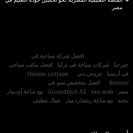
مصر
افضل شركة سياحية في
جورجيا
شركات سياحة في تركيا
افضل مكتب سياحي
في أرمينيا
عروض دبي
Holiday cottage
Borjomi
افضل متخصص سيو في
مصر
taxi arab
Groundtech A2
بيع ساعة أوديمار
بيجيه
بيع ساعة ريتشارد ميل
عمال تنظيف