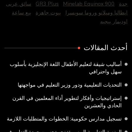
جدة
Minelab Equinox 900
GR3 Plus
سائق عربى
ايطاليا وميلانو وروما سويسرا
بيوت جاهزة
بيع ساعة
اوديمار بيجيه
أحدث المقالات
أساليب شيقة لتعليم الأطفال اللغة الإنجليزية بأسلوب
سهل واحترافي
التحديات التعليمية ودور وزير التعليم في مواجهتها
إستراتيجيات وأفكار لتطوير أداء المعلمين في القرن
الحادي والعشرين
تسجيل مدارس حكومية: الخطوات والمتطلبات اللازمة
المنصة التعليمية المصرية: نحو تحسين جودة التعليم في