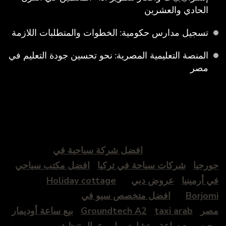
الحادي والعشرين
تسجيل مدارس حكومية: الخطوات والمتطلبات اللازمة
المنصة التعليمية المصرية: نحو تحسين جودة التعليم في
مصر
افضل شركة سياحية في
جورجيا
شركات سياحة في تركيا
افضل مكتب سياحي
في أرمينيا
عروض دبي
Holiday cottage
Borjomi
افضل متخصص سيو في
مصر
taxi arab
Groundtech A2
بيع ساعة أوديمار
بيجيه
بيع ساعة ريتشارد ميل
عمال تنظيف