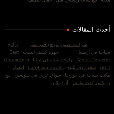
أحدث المقالات
شركات تصميم مواقع في مصر
برامج
سياحة في أرمينيا
اجهزة كشف الذهب
Best
Metal Detector
برامج سياحة في تركيا
Groundtech
GR 4
شقة روف للبيع
hurghada travels
افضل
مكتب سياحة في جورجيا
سواق عربي في سويسرا
بيع
رولكس ياخت ماستر
أنواع البن