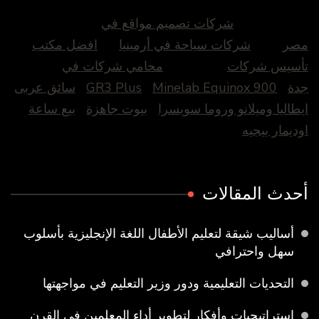
شركات تصميم مواقع في
مصر
شركات سياحة في أرمينيا
افضل مكتب
تأسيس شركات
محامي شركات في
جدة
Minelab Equinox 900
GR3 Plus
سائق عربى
ايطاليا وميلانو وروما سويسرا
بيوت جاهزة
بيع ساعة
اوديمار بيجيه
أحدث المقالات
أساليب شيقة لتعليم الأطفال اللغة الإنجليزية بأسلوب
سهل واحترافي
التحديات التعليمية ودور وزير التعليم في مواجهتها
إستراتيجيات وأفكار لتطوير أداء المعلمين في القرن