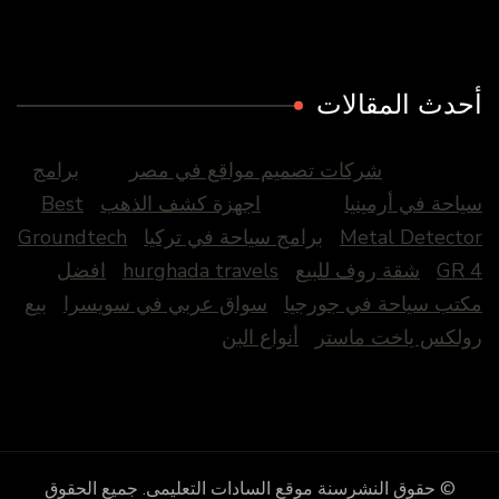
أحدث المقالات
شركات تصميم مواقع في مصر
برامج
سياحة في أرمينيا
اجهزة كشف الذهب
Best
Metal Detector
برامج سياحة في تركيا
Groundtech
GR 4
شقة روف للبيع
hurghada travels
افضل
مكتب سياحة في جورجيا
سواق عربي في سويسرا
بيع
رولكس ياخت ماستر
أنواع البن
© حقوق النشرسنة
موقع السادات التعليمى
. جميع الحقوق