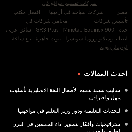
شركات تصميم مواقع في
مصر
شركات سياحة في أرمينيا
افضل مكتب
تأسيس شركات
محامي شركات في
جدة
Minelab Equinox 900
GR3 Plus
سائق عربى
ايطاليا وميلانو وروما سويسرا
بيوت جاهزة
بيع ساعة
اوديمار بيجيه
أحدث المقالات
أساليب شيقة لتعليم الأطفال اللغة الإنجليزية بأسلوب
سهل واحترافي
التحديات التعليمية ودور وزير التعليم في مواجهتها
إستراتيجيات وأفكار لتطوير أداء المعلمين في القرن
الحادي والعشرين