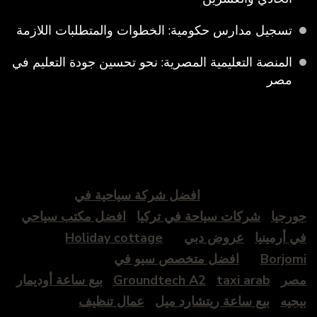
تسجيل مدارس حكومية: الخطوات والمتطلبات اللازمة
المنصة التعليمية المصرية: نحو تحسين جودة التعليم في
مصر
افضل شركة سياحية في
جورجيا
شركات سياحة في تركيا
افضل مكتب سياحي
في أرمينيا
عروض دبي
Holiday cottage
Borjomi
افضل متخصص سيو في
مصر
taxi arab
Groundtech A2
بيع ساعة أوديمار
بيجيه
بيع ساعة ريتشارد ميل
عمال تنظيف