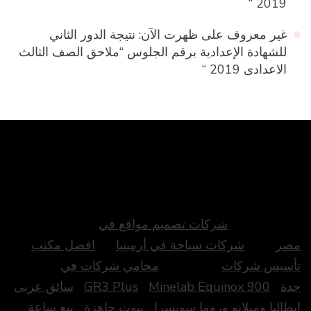
2019 “
غير معروف
على
ظهرت الآن: نتيجة الدور الثاني
للشهادة الإعدادية برقم الجلوس “ملاحق الصف الثالث
الاعدادى 2019 “
شركات تصميم مواقع في
مصر
شركات سياحة في أرمينيا
افضل مكتب
تأسيس شركات
محامي شركات في
جدة
Minelab Equinox 900
GR3 Plus
سائق عربى
ايطاليا وميلانو وروما سويسرا
بيوت جاهزة
بيع ساعة