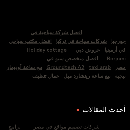
افضل شركة سياحية في
جورجيا
شركات سياحة في تركيا
افضل مكتب سياحي
في أرمينيا
عروض دبي
Holiday cottage
Borjomi
افضل متخصص سيو في
مصر
taxi arab
Groundtech A2
بيع ساعة أوديمار
بيجيه
بيع ساعة ريتشارد ميل
عمال تنظيف
أحدث المقالات
شركات تصميم مواقع في مصر
برامج