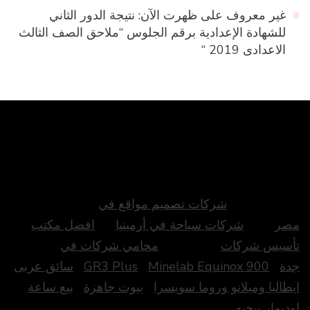
غير معروف
على
ظهرت الآن: نتيجة الدور الثاني
للشهادة الإعدادية برقم الجلوس “ملاحق الصف الثالث
الاعدادى 2019 “
شركات تصميم مواقع في
مصر
شركات سياحة في أرمينيا
افضل مكتب
تأسيس شركات
محامي شركات في
جدة
Minelab Equinox 900
GR3 Plus
سائق عربى
ايطاليا وميلانو وروما سويسرا
بيوت جاهزة
بيع ساعة
اوديمار بيجيه