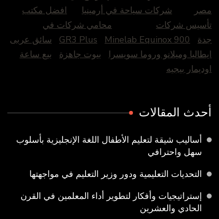
مصر
شركات سياحة في أرمينيا
افضل مكتب
تأسيس شركات
محامي شركات في
جدة
Minelab Equinox 900
GR3 Plus
سائق عربى
ايطاليا وميلانو وروما سويسرا
بيوت جاهزة
بيع ساعة
اوديمار بيجيه
أحدث المقالات
أساليب شيقة لتعليم الأطفال اللغة الإنجليزية بأسلوب
سهل واحترافي
التحديات التعليمية ودور وزير التعليم في مواجهتها
إستراتيجيات وأفكار لتطوير أداء المعلمين في القرن
الحادي والعشرين