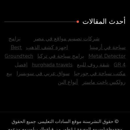
أحدث المقالات
شركات تصميم مواقع في مصر
برامج
سياحة في أرمينيا
اجهزة كشف الذهب
Best
Metal Detector
برامج سياحة في تركيا
Groundtech
GR 4
شقة روف للبيع
hurghada travels
افضل
مكتب سياحة في جورجيا
سواق عربي في سويسرا
بيع
رولكس ياخت ماستر
أنواع البن
© حقوق النشرسنة
موقع السادات التعليمى
. جميع الحقوق
محفوظة
بلوسوم الوصفة | مُطور من قِبل
قوالب بلوسوم
.مدعوم