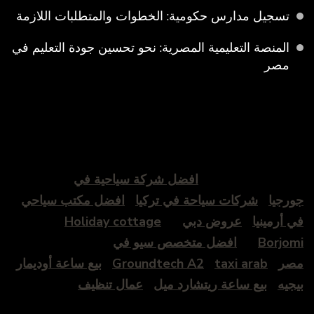
تسجيل مدارس حكومية: الخطوات والمتطلبات اللازمة
المنصة التعليمية المصرية: نحو تحسين جودة التعليم في
مصر
افضل شركة سياحية في
جورجيا
شركات سياحة في تركيا
افضل مكتب سياحي
في أرمينيا
عروض دبي
Holiday cottage
Borjomi
افضل متخصص سيو في
مصر
taxi arab
Groundtech A2
بيع ساعة أوديمار
بيجيه
بيع ساعة ريتشارد ميل
عمال تنظيف