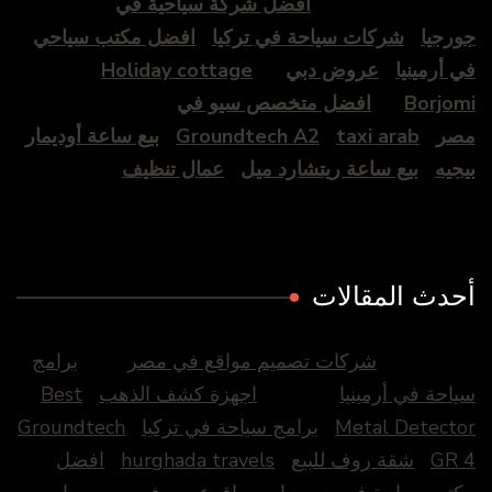
افضل شركة سياحية في
جورجيا
شركات سياحة في تركيا
افضل مكتب سياحي
في أرمينيا
عروض دبي
Holiday cottage
Borjomi
افضل متخصص سيو في
مصر
taxi arab
Groundtech A2
بيع ساعة أوديمار
بيجيه
بيع ساعة ريتشارد ميل
عمال تنظيف
أحدث المقالات
شركات تصميم مواقع في مصر
برامج
سياحة في أرمينيا
اجهزة كشف الذهب
Best
Metal Detector
برامج سياحة في تركيا
Groundtech
GR 4
شقة روف للبيع
hurghada travels
افضل