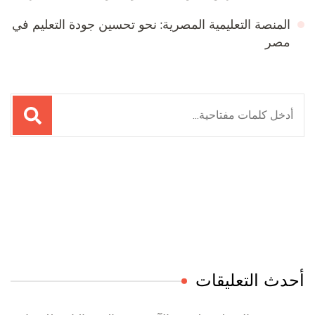
المنصة التعليمية المصرية: نحو تحسين جودة التعليم في
مصر
البحث
عن:
Online Quran Academy
Firewood for Sale Near Me
Ditchit
Barndominium for Sale
أحدث التعليقات