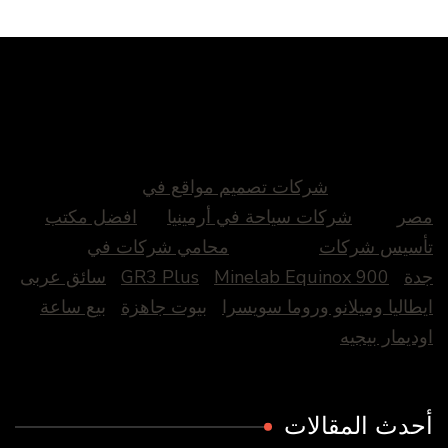
شركات تصميم مواقع في
مصر
شركات سياحة في أرمينيا
افضل مكتب
تأسيس شركات
محامي شركات في
جدة
Minelab Equinox 900
GR3 Plus
سائق عربى
ايطاليا وميلانو وروما سويسرا
بيوت جاهزة
بيع ساعة
اوديمار بيجيه
أحدث المقالات