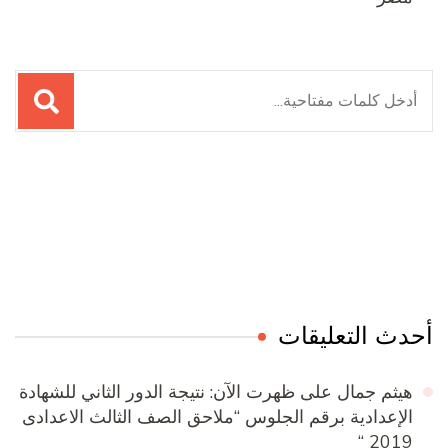
البحث
عن:
Online Quran Academy
Firewood for Sale Near Me
Ditchit
Barndominium for Sale
أحدث التعليقات
هيثم جمال
على
ظهرت الآن: نتيجة الدور الثاني للشهادة
الإعدادية برقم الجلوس “ملاحق الصف الثالث الاعدادى
2019 “