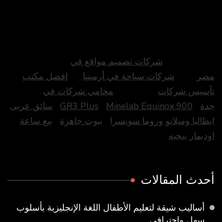
شركات تصميم مواقع في
مصر
شركات سياحة في أرمينيا
افضل مكتب
تأسيس شركات
محامي شركات في
جدة
Minelab Equinox 900
GR3 Plus
سائق عربى
ايطاليا وميلانو وروما سويسرا
بيوت جاهزة
بيع ساعة
اوديمار بيجيه
أحدث المقالات
أساليب شيقة لتعليم الأطفال اللغة الإنجليزية بأسلوب
سهل واحترافي