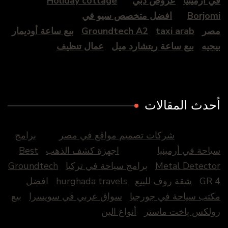
في أرمينيا
عروض دبي
Holiday cottage
Borjomi
افضل متخصص سيو في
مصر
taxi arab
Groundtech A2
بيع ساعة أوديمار
بيجيه
بيع ساعة ريتشارد ميل
عمال تنظيف
أحدث المقالات
شركات تصميم مواقع في مصر
برامج
سياحة في أرمينيا
اجهزة كشف الذهب
Best
Metal Detector
برامج سياحة في تركيا
Groundtech
GR 4
شقة روف للبيع
hurghada travels
افضل
مكتب سياحة في جورجيا
سواق عربي في سويسرا
بيع
رولكس ياخت ماستر
أنواع البن